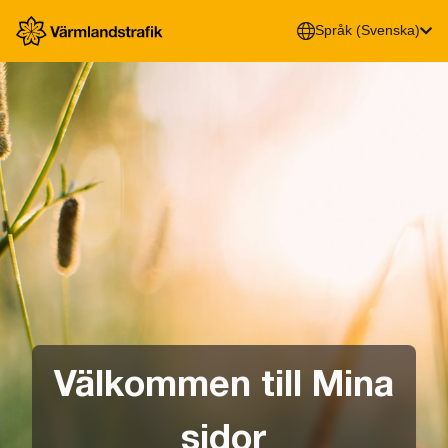
Språk
(
Svenska
)
Välkommen till Mina
sidor